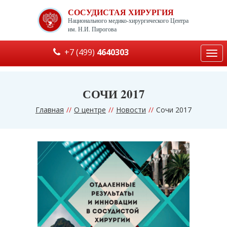
СОСУДИСТАЯ ХИРУРГИЯ
Национального медико-хирургического Центра
им. Н.И. Пирогова
+7 (499)
4640303
Togg
navi
СОЧИ 2017
Главная
О центре
Новости
Сочи 2017